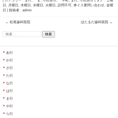
|
カテゴリー :
ま行, ま
,
小田原市, 中町
,
ま行
,
小田原市
|
タグ :
土曜
日
,
月曜日
,
木曜日
,
水曜日
,
火曜日
,
訪問不可
,
車イス要問い合わせ
,
金曜
日
|
投稿者 : admin
←
松尾歯科医院
ほたるだ歯科医院
→
あ行
か行
さ行
た行
な行
は行
ま行
や行
ら行