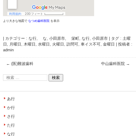
より大きな地図で
なつめ歯科医院
を表示
|
カテゴリー :
な行, な
,
小田原市, 栄町
,
な行
,
小田原市
|
タグ :
土曜
日
,
月曜日
,
木曜日
,
水曜日
,
火曜日
,
訪問可
,
車イス不可
,
金曜日
|
投稿者 :
admin
←
(医)難波歯科
中山歯科医院
→
あ行
か行
さ行
た行
な行