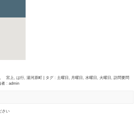
, 宮上
,
は行
,
湯河原町
|
タグ :
土曜日
,
月曜日
,
水曜日
,
火曜日
,
訪問要問
者 : admin
ださい