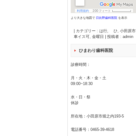
より大きな地図で
日比野歯科医院
を表示
|
カテゴリー :
は行, ひ
,
小田原市
車イス可
,
金曜日
|
投稿者 : admin
ひまわり歯科医院
診療時間：
月・火・木・金・土
09:00~18:30
水・日・祭
休診
所在地：小田原市堀之内193-5
電話番号：
0465-39-4618