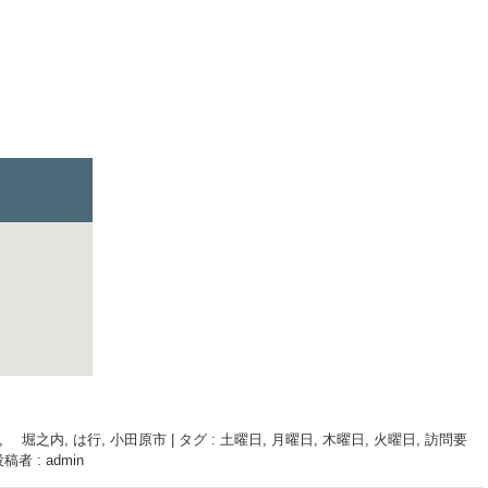
, 堀之内
,
は行
,
小田原市
|
タグ :
土曜日
,
月曜日
,
木曜日
,
火曜日
,
訪問要
稿者 : admin