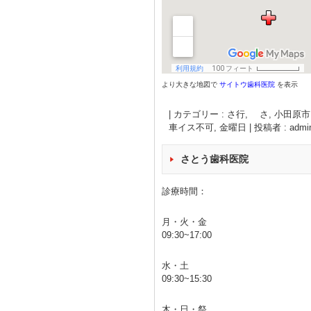
より大きな地図で
サイトウ歯科医院
を表示
|
カテゴリー :
さ行, さ
,
小田原市
車イス不可
,
金曜日
|
投稿者 : admi
さとう歯科医院
診療時間：
月・火・金
09:30~17:00
水・土
09:30~15:30
木・日・祭