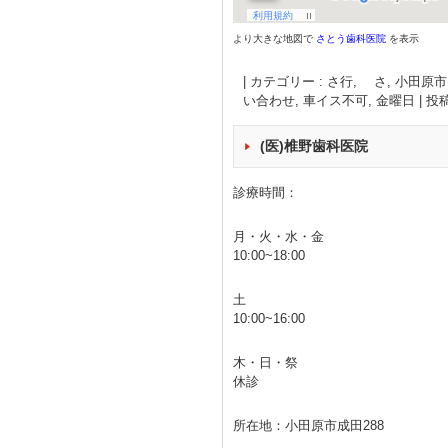
より大きな地図で
さとう歯科医院
を表示
|
カテゴリー :
さ行, さ
,
小田原市
い合わせ
,
車イス不可
,
金曜日
|
投稿
(医)椎野歯科医院
診療時間：
月・火・水・金
10:00~18:00
土
10:00~16:00
木・日・祭
休診
所在地：小田原市成田288