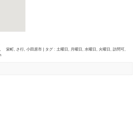
, 栄町
,
さ行
,
小田原市
|
タグ :
土曜日
,
月曜日
,
水曜日
,
火曜日
,
訪問可
,
n